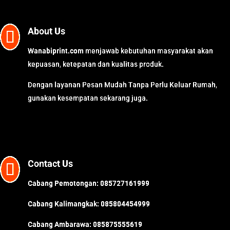
About Us

Wanabiprint.com
menjawab kebutuhan masyarakat akan
kepuasan, ketepatan dan kualitas produk.
Dengan layanan Pesan Mudah Tanpa Perlu Keluar Rumah,
gunakan kesempatan sekarang juga.
Contact Us

Cabang Pemotongan:
085727161999
Cabang Kalimangkak:
085804454999
Cabang Ambarawa:
085875555619