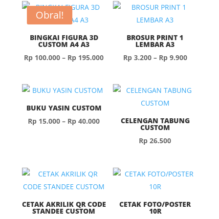
Obral!
BINGKAI FIGURA 3D
BROSUR PRINT 1
CUSTOM A4 A3
LEMBAR A3
Rentang
Rentang
Rp
100.000
–
Rp
195.000
Rp
3.200
–
Rp
9.900
harga:
harga:
Rp 100.000
Rp 3.200
hingga
hingga
Rp 195.000
Rp 9.900
BUKU YASIN CUSTOM
Rentang
CELENGAN TABUNG
Rp
15.000
–
Rp
40.000
CUSTOM
harga:
Rp
26.500
Rp 15.000
hingga
Rp 40.000
CETAK AKRILIK QR CODE
CETAK FOTO/POSTER
STANDEE CUSTOM
10R