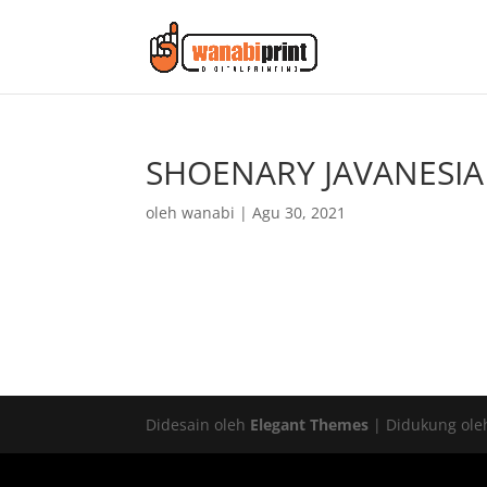
SHOENARY JAVANESIA 
oleh
wanabi
|
Agu 30, 2021
Didesain oleh
Elegant Themes
| Didukung ol