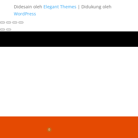
Didesain oleh
Elegant Themes
| Didukung oleh
WordPress
0
Upload
WooCommerce
Email
Whats