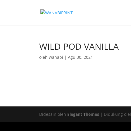
WILD POD VANILLA
oleh
wanabi
|
Agu 30, 2021
Didesain oleh
Elegant Themes
| Didukung ol