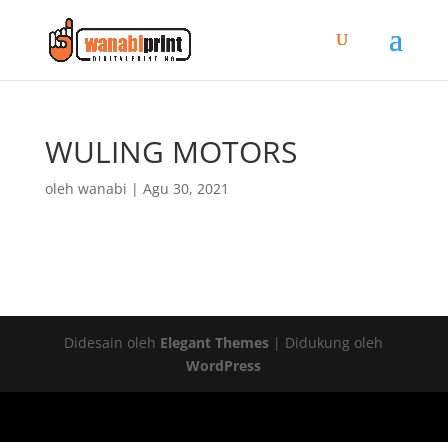
WULING MOTORS
oleh
wanabi
|
Agu 30, 2021
Didesain oleh
Elegant Themes
| Didukung oleh
WordPress