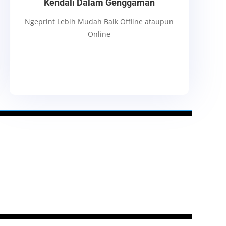
Kendali Dalam Genggaman
Ngeprint Lebih Mudah Baik Offline ataupun
Online
Wanabiprint | Digital Printing | Digital Printing Terdekat | Digital
Percetakan Terdekat |Tempat Ngeprint | Cetak