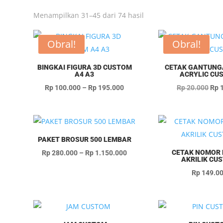
Diurutkan
Menampilkan 31–45 dari 74 hasil
menurut
yang
Obral!
Obral!
terbaru
BINGKAI FIGURA 3D CUSTOM
CETAK GANTUNG
A4 A3
ACRYLIC CU
Rentang
Har
Rp
100.000
–
Rp
195.000
Rp
20.000
Rp
1
harga:
asli
Rp 100.000
ada
hingga
Rp 
Rp 195.000
PAKET BROSUR 500 LEMBAR
Rentang
CETAK NOMOR
Rp
280.000
–
Rp
1.150.000
AKRILIK CU
harga:
Rp
149.0
Rp 280.000
hingga
Rp 1.150.000