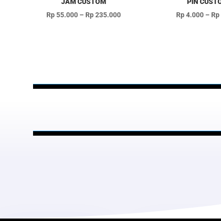
JAM CUSTOM
PIN CUST
Rentang
Rp
55.000
–
Rp
235.000
Rp
4.000
–
Rp
harga:
Rp 55.000
hingga
Rp 235.000