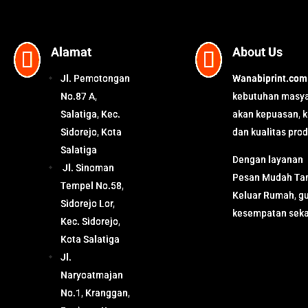
Alamat
About Us


Jl. Pemotongan
Wanabiprint.com
No.87 A,
kebutuhan masya
Salatiga, Kec.
akan kepuasan, 
Sidorejo, Kota
dan kualitas prod
Salatiga
Dengan layanan
Jl. Sinoman
Pesan Mudah Tan
Tempel No.58,
Keluar Rumah, g
Sidorejo Lor,
kesempatan seka
Kec. Sidorejo,
Kota Salatiga
Jl.
Naryoatmajan
No.1, Kranggan,