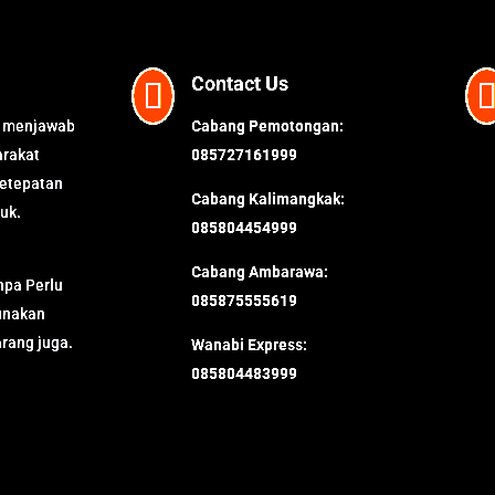
Contact Us

menjawab
Cabang Pemotongan:
rakat
085727161999
ketepatan
Cabang Kalimangkak:
uk.
085804454999
Cabang Ambarawa:
pa Perlu
085875555619
unakan
rang juga.
Wanabi Express:
085804483999