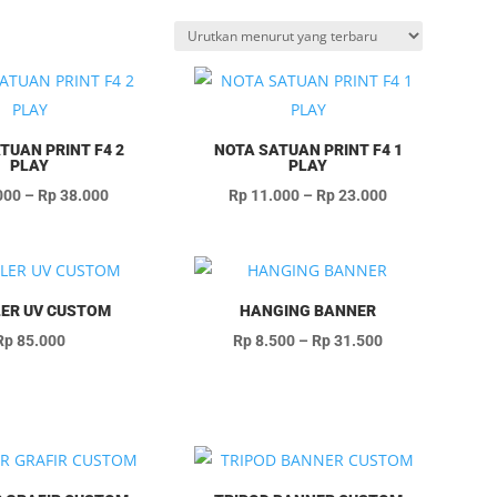
TUAN PRINT F4 2
NOTA SATUAN PRINT F4 1
PLAY
PLAY
Rentang
Rentang
000
–
Rp
38.000
Rp
11.000
–
Rp
23.000
harga:
harga:
Rp 14.000
Rp 11.000
hingga
hingga
Rp 38.000
Rp 23.000
ER UV CUSTOM
HANGING BANNER
Rentang
Rp
85.000
Rp
8.500
–
Rp
31.500
harga:
Rp 8.500
hingga
Rp 31.500