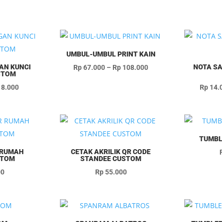
UMBUL-UMBUL PRINT KAIN
AN KUNCI
Rentang
NOTA SA
Rp
67.000
–
Rp
108.000
STOM
harga:
ga
Harga
8.000
Rp
14.
Rp 67.000
nya
saat
hingga
lah:
ini
Rp 108.000
20.000.
adalah:
Rp 18.000.
TUMBL
 RUMAH
CETAK AKRILIK QR CODE
STOM
STANDEE CUSTOM
00
Rp
55.000