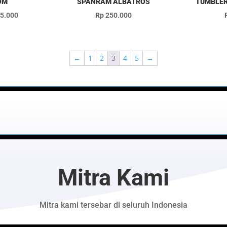
OM
SPANRAM ALBATROS
TUMBLER
Rentang
5.000
Rp
250.000
harga:
Rp 4.000
hingga
←
1
2
3
4
5
→
Rp 5.000
Mitra Kami
Mitra kami tersebar di seluruh Indonesia