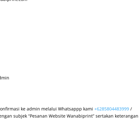
Admin
 konfirmasi ke admin melalui Whatsappp kami
+6285804483999
/
engan subjek “Pesanan Website Wanabiprint” sertakan keterangan