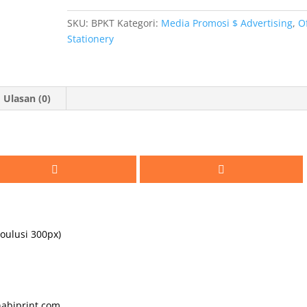
500
LEMBAR
SKU:
BPKT
Kategori:
Media Promosi $ Advertising
,
O
Stationery
Ulasan (0)
esoulusi 300px)
abiprint.com