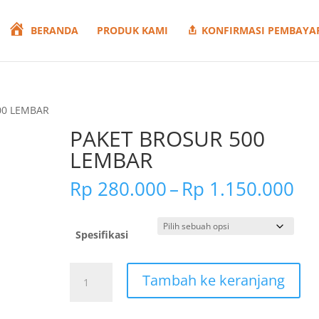
BERANDA
PRODUK KAMI
KONFIRMASI PEMBAYA
00 LEMBAR
PAKET BROSUR 500
LEMBAR
Re
Rp
280.000
–
Rp
1.150.000
ha
Rp
hi
Spesifikasi
Rp
Kuantitas
Tambah ke keranjang
PAKET
BROSUR