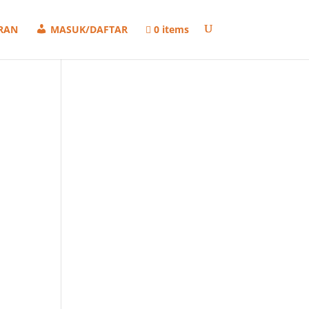
RAN
MASUK/DAFTAR
0 items
ntang
rga:
 280.000
ngga
 1.150.000