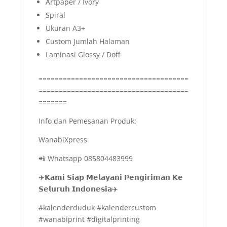
Artpaper / Ivory
Spiral
Ukuran A3+
Custom Jumlah Halaman
Laminasi Glossy / Doff
=====================================
=====================================
=======
Info dan Pemesanan Produk:
WanabiXpress
📲 Whatsapp 085804483999
✈️𝗞𝗮𝗺𝗶 𝗦𝗶𝗮𝗽 𝗠𝗲𝗹𝗮𝘆𝗮𝗻𝗶 𝗣𝗲𝗻𝗴𝗶𝗿𝗶𝗺𝗮𝗻 𝗞𝗲
𝗦𝗲𝗹𝘂𝗿𝘂𝗵 𝗜𝗻𝗱𝗼𝗻𝗲𝘀𝗶𝗮✈️
#kalenderduduk #kalendercustom
#wanabiprint #digitalprinting