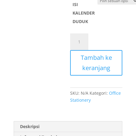
hingga
ISI
Rp 50.0
KALENDER
DUDUK
Kuantitas
CETAK
KALENDER
Tambah ke
DUDUK
SATUAN
keranjang
CUSTOM
SKU:
N/A
Kategori:
Office
Stationery
Deskripsi