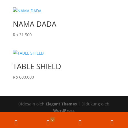
NAMA DADA
Rp
31.500
TABLE SHIELD
Rp
600.000
Didesain oleh
Elegant Themes
| Didukung oleh
WordPress
0
Upload
WooCommerce
Email
Wha