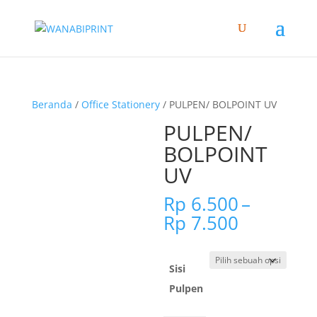
Beranda
/
Office Stationery
/ PULPEN/ BOLPOINT UV
PULPEN/
BOLPOINT
UV
Rp
6.500
–
Rentang
Rp
7.500
harga:
Rp 6.500
hingga
Sisi
Rp 7.500
Pulpen