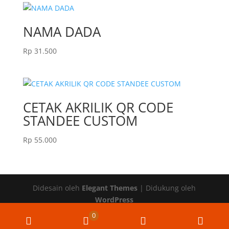
NAMA DADA
Rp
31.500
CETAK AKRILIK QR CODE
STANDEE CUSTOM
Rp
55.000
Didesain oleh
Elegant Themes
| Didukung oleh
WordPress
0
Upload
WooCommerce
Email
Wha