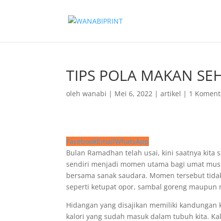
TIPS POLA MAKAN SEH
oleh
wanabi
|
Mei 6, 2022
|
artikel
|
1 Koment
Facebook
Email
WhatsApp
Bulan Ramadhan telah usai, kini saatnya kita sa
sendiri menjadi momen utama bagi umat musl
bersama sanak saudara. Momen tersebut tida
seperti ketupat opor, sambal goreng maupun 
Hidangan yang disajikan memiliki kandungan k
kalori yang sudah masuk dalam tubuh kita. Kal