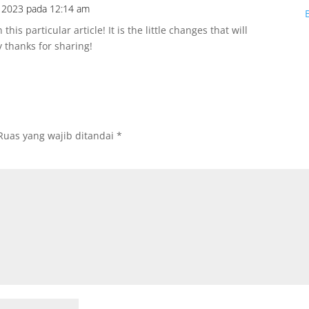
, 2023 pada 12:14 am
this particular article! It is the little changes that will
 thanks for sharing!
Ruas yang wajib ditandai
*