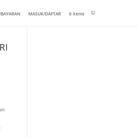
MBAYARAN
MASUK/DAFTAR
0 items
RI
ran
k