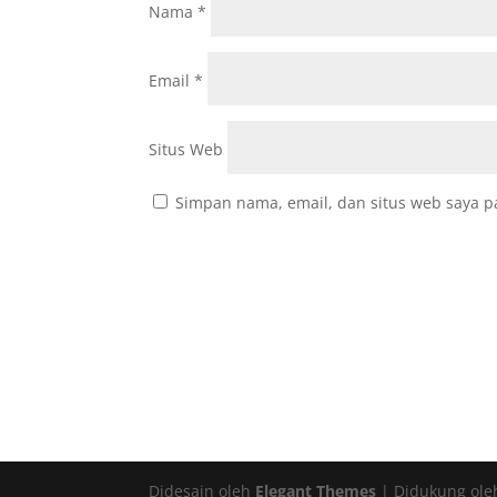
Nama
*
Email
*
Situs Web
Simpan nama, email, dan situs web saya p
Didesain oleh
Elegant Themes
| Didukung ol